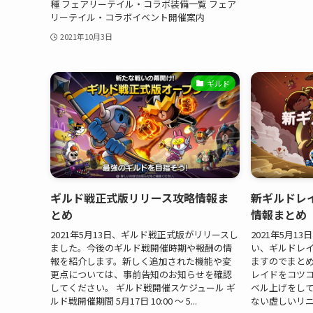
種 フェアリーテイル・コラボ装備一覧 フェア
リーテイル・コラボイベント開催案内
2021年10月3日
ギルド
ギルド戦正式版リリース攻略情報ま
新ギルドレ
とめ
情報まとめ
2021年5月13日、ギルド戦正式版がリリースし
2021年5月
ました。今後のギルド戦開催時期や報酬の情
い、ギルドレ
報を紹介します。新しく追加された機能や変
ますのでまとめ
更点については、事前告知のお知らせを確認
レイドをコツ
してください。 ギルド戦開催スケジュール ギ
ベル上げをし
ルド戦開催期間 5月17日 10:00 ～ 5...
ない虚しいリニ