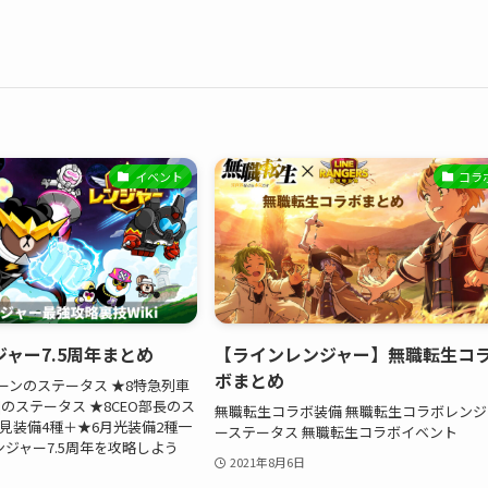
イベント
コラ
ャー7.5周年まとめ
【ラインレンジャー】無職転生コ
ボまとめ
ーンのステータス ★8特急列車
]のステータス ★8CEO部長のス
無職転生コラボ装備 無職転生コラボレンジ
月見装備4種＋★6月光装備2種一
ーステータス 無職転生コラボイベント
ンジャー7.5周年を攻略しよう
2021年8月6日