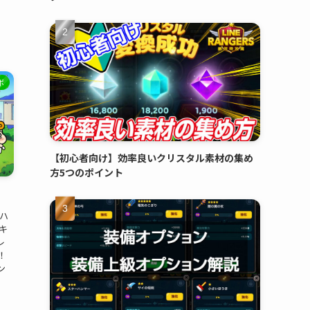
ボ
【初心者向け】効率良いクリスタル素材の集め
方5つのポイント
ハ
キ
レ
！
ン