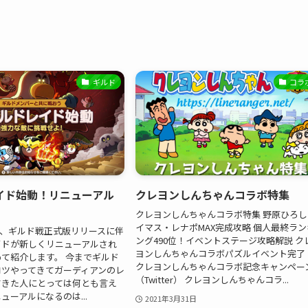
ギルド
コラ
イド始動！リニューアル
クレヨンしんちゃんコラボ特集
クレヨンしんちゃんコラボ特集 野原ひろし
イマス・レナポMAX完成攻略 個人最終ラン
13日、ギルド戦正式版リリースに伴
ング490位！イベントステージ攻略解説 ク
イドが新しくリニューアルされ
ヨンしんちゃんコラボパズルイベント完了
て紹介します。 今までギルド
クレヨンしんちゃんコラボ記念キャンペー
コツやってきてガーディアンのレ
（Twitter） クレヨンしんちゃんコラ...
てきた人にとっては何とも言え
ューアルになるのは...
2021年3月31日