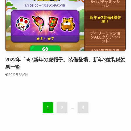
2022年「★7新年の虎帽子」装備登場、新年3種装備効
果一覧
2022年1月6日
1
2
...
4