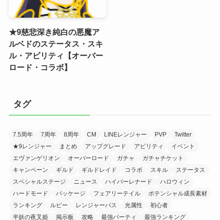
★9慈悲深き純白の悪魔ア
ルベドのステータス・スキ
ル・アビリティ【オーバー
ロード・コラボ】
タグ
7.5周年
7周年
8周年
CM
LINEレンジャー
PVP
Twitter
★9レンジャー
まとめ
アップグレード
アビリティ
イベント
エヴァンゲリオン
オーバーロード
ガチャ
ガチャチケット
キャンペーン
ギルド
ギルドレイド
コラボ
スキル
ステータス
スペシャルステージ
ニュース
ハイパーレナード
ハロウィン
ハードモード
パッケージ
フェアリーテイル
ポテンシャル成長素材
ランキング
ルビー
レンジャーパス
光属性
初心者
半妖の夜叉姫
掲示板
攻略
最強パーティ
最強ランキング