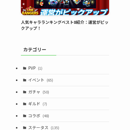
人気キャラランキングベスト8紹介：運営がピッ
クアップ！
カテゴリー
PVP
(1)
イベント
(65)
ガチャ
(50)
ギルド
(7)
コラボ
(48)
ステータス
(135)