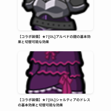
【コラボ装備】★7 [OL]アルベドの鎧の基本効
果と切替可能な効果
【コラボ装備】★7 [OL]シャルティアのドレス
の基本効果と切替可能な効果