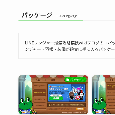
パッケージ
– category –
LINEレンジャー最強攻略裏技wikiブログの
ンジャー・羽根・装備が確実に手に入るパッケー
パッケージ