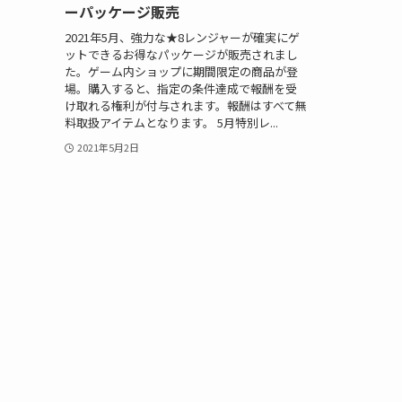
ーパッケージ販売
2021年5月、強力な★8レンジャーが確実にゲ
ットできるお得なパッケージが販売されまし
た。ゲーム内ショップに期間限定の商品が登
場。購入すると、指定の条件達成で報酬を受
け取れる権利が付与されます。報酬はすべて無
料取扱アイテムとなります。 5月特別レ...
2021年5月2日