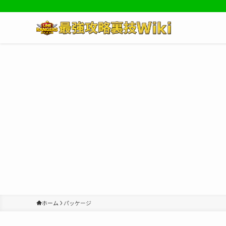
ホーム
パッケージ