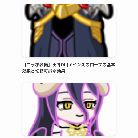
【コラボ装備】★7[OL]アインズのローブの基本
効果と切替可能な効果