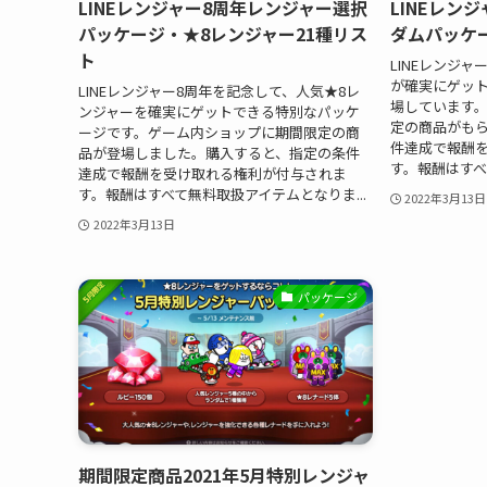
LINEレンジャー8周年レンジャー選択
LINEレン
パッケージ・★8レンジャー21種リス
ダムパッケ
ト
LINEレンジ
が確実にゲッ
LINEレンジャー8周年を記念して、人気★8レ
場しています
ンジャーを確実にゲットできる特別なパッケ
定の商品がも
ージです。ゲーム内ショップに期間限定の商
件達成で報酬
品が登場しました。購入すると、指定の条件
す。報酬はすべ
達成で報酬を受け取れる権利が付与されま
す。報酬はすべて無料取扱アイテムとなりま...
2022年3月13日
2022年3月13日
パッケージ
期間限定商品2021年5月特別レンジャ