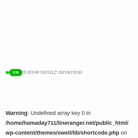
2015年7月22日
2021年2月3日
攻略
Warning
: Undefined array key 0 in
/home/hamaday711/lineranger.net/public_html/
wp-content/themes/swell/lib/shortcode.php
on