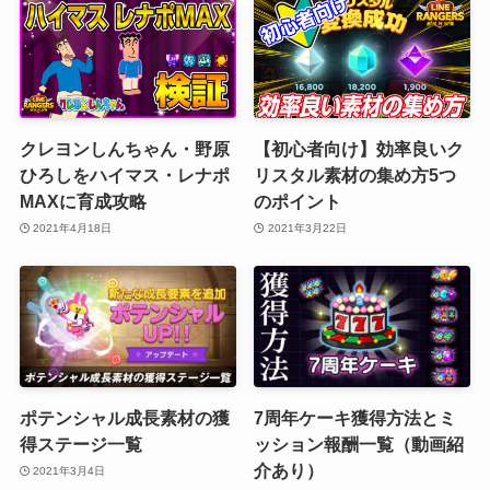
クレヨンしんちゃん・野原
【初心者向け】効率良いク
ひろしをハイマス・レナポ
リスタル素材の集め方5つ
MAXに育成攻略
のポイント
2021年4月18日
2021年3月22日
ポテンシャル成長素材の獲
7周年ケーキ獲得方法とミ
得ステージ一覧
ッション報酬一覧（動画紹
介あり）
2021年3月4日