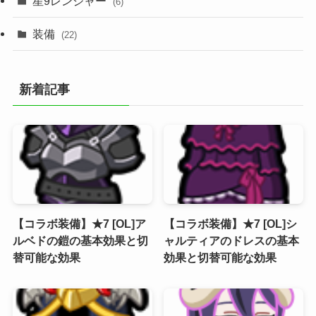
星9レンジャー
(6)
装備
(22)
新着記事
【コラボ装備】★7 [OL]ア
【コラボ装備】★7 [OL]シ
ルベドの鎧の基本効果と切
ャルティアのドレスの基本
替可能な効果
効果と切替可能な効果