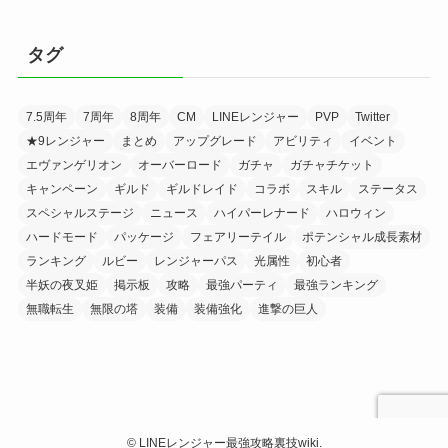
タグ
7.5周年
7周年
8周年
CM
LINEレンジャー
PVP
Twitter
★9レンジャー
まとめ
アップグレード
アビリティ
イベント
エヴァンゲリオン
オーバーロード
ガチャ
ガチャチケット
キャンペーン
ギルド
ギルドレイド
コラボ
スキル
ステータス
スペシャルステージ
ニュース
ハイパーレナード
ハロウィン
ハードモード
パッケージ
フェアリーテイル
ポテンシャル成長素材
ランキング
ルビー
レンジャーパス
光属性
初心者
半妖の夜叉姫
掲示板
攻略
最強パーティ
最強ランキング
無職転生
無限の塔
装備
装備強化
進撃の巨人
©
LINEレンジャー最強攻略裏技wiki.