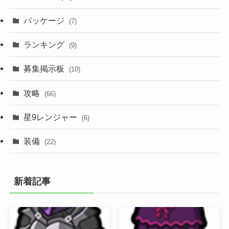
パッケージ
(7)
ランキング
(9)
募集掲示板
(10)
攻略
(66)
星9レンジャー
(6)
装備
(22)
新着記事