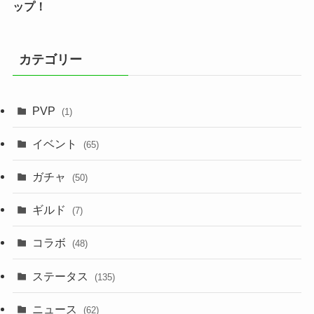
ップ！
カテゴリー
PVP
(1)
イベント
(65)
ガチャ
(50)
ギルド
(7)
コラボ
(48)
ステータス
(135)
ニュース
(62)