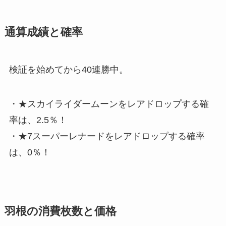
通算成績と確率
検証を始めてから40連勝中。
・★スカイライダームーンをレアドロップする確
率は、2.5％！
・★7スーパーレナードをレアドロップする確率
は、0％！
羽根の消費枚数と価格