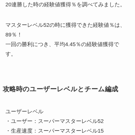
20連勝した時の経験値獲得％を調べてみました。
マスターレベル52の時に獲得できた経験値％は、
89％！
一回の勝利につき、平均4.45％の経験値獲得で
す。
攻略時のユーザーレベルとチーム編成
ユーザーレベル
・ユーザー：スーパーマスターレベル52
・生産速度：スーパーマスターレベル15