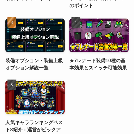
のポイント
装備オプション・装備上級
★7レナード装備10種の基
オプション解説一覧
本効果とスイッチ可能効果
人気キャラランキングベス
ト8紹介：運営がピックア