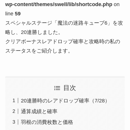
wp-content/themes/swell/lib/shortcode.php
on
line
59
スペシャルステージ「魔法の迷路キューブ6」を攻
略し、20連勝しました。
クリアボーナスレアドロップ確率と攻略時の私の
ステータスをご紹介します。
目次
20連勝時のレアドロップ確率（7/28）
通算成績と確率
羽根の消費枚数と価格