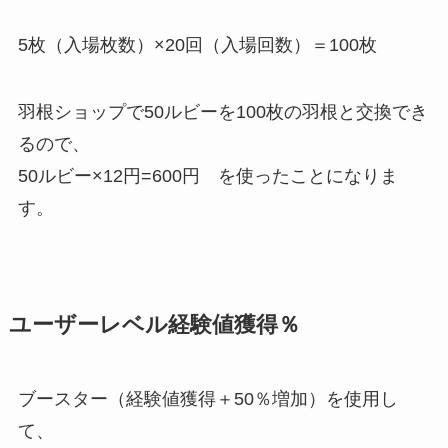
5枚（入場枚数）×20回（入場回数）＝100枚
羽根ショップで50ルビーを100枚の羽根と交換でき
るので、
50ルビー×12円=600円 を使ったことになりま
す。
ユーザーレベル経験値獲得％
ブースター（経験値獲得＋50％増加）を使用し
て、