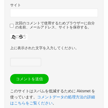
サイト
次回のコメントで使用するためブラウザーに自分
の名前、メールアドレス、サイトを保存する。
上に表示された文字を入力してください。
このサイトはスパムを低減するために Akismet を
使っています。
コメントデータの処理方法の詳細
はこちらをご覧ください
。