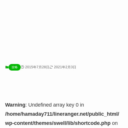
2015年7月28日
2021年2月3日
攻略
Warning
: Undefined array key 0 in
/home/hamaday711/lineranger.net/public_html/
wp-content/themes/swell/lib/shortcode.php
on