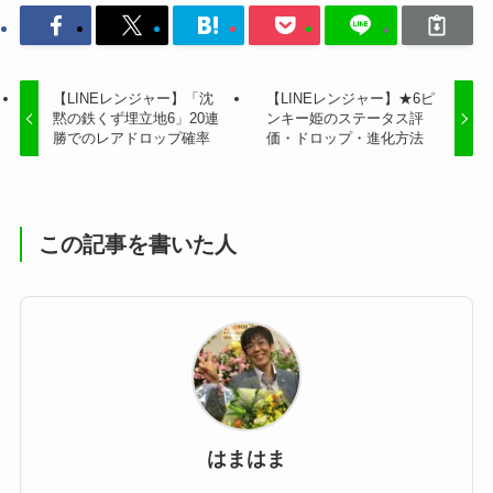
【LINEレンジャー】「沈
【LINEレンジャー】★6ピ
黙の鉄くず埋立地6」20連
ンキー姫のステータス評
勝でのレアドロップ確率
価・ドロップ・進化方法
この記事を書いた人
はまはま