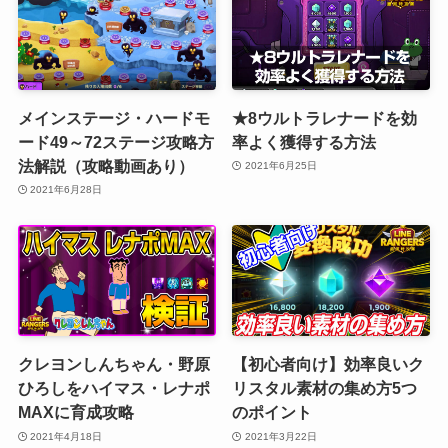
メインステージ・ハードモ
★8ウルトラレナードを効
ード49～72ステージ攻略方
率よく獲得する方法
法解説（攻略動画あり）
2021年6月25日
2021年6月28日
クレヨンしんちゃん・野原
【初心者向け】効率良いク
ひろしをハイマス・レナポ
リスタル素材の集め方5つ
MAXに育成攻略
のポイント
2021年4月18日
2021年3月22日