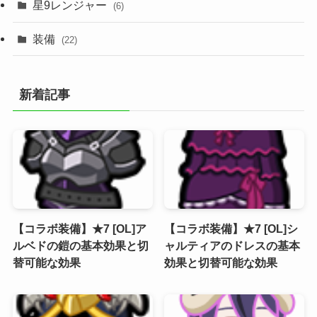
星9レンジャー
(6)
装備
(22)
新着記事
【コラボ装備】★7 [OL]ア
【コラボ装備】★7 [OL]シ
ルベドの鎧の基本効果と切
ャルティアのドレスの基本
替可能な効果
効果と切替可能な効果