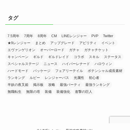
タグ
7.5周年
7周年
8周年
CM
LINEレンジャー
PVP
Twitter
★9レンジャー
まとめ
アップグレード
アビリティ
イベント
エヴァンゲリオン
オーバーロード
ガチャ
ガチャチケット
キャンペーン
ギルド
ギルドレイド
コラボ
スキル
ステータス
スペシャルステージ
ニュース
ハイパーレナード
ハロウィン
ハードモード
パッケージ
フェアリーテイル
ポテンシャル成長素材
ランキング
ルビー
レンジャーパス
光属性
初心者
半妖の夜叉姫
掲示板
攻略
最強パーティ
最強ランキング
無職転生
無限の塔
装備
装備強化
進撃の巨人