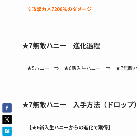
※攻撃力×7200%のダメージ
★7無敵ハニー 進化過程
★5ハニー ⇒ ★6新入生ハニー ⇒ ★7無敵
★7無敵ハニー 入手方法（ドロップ
【★6新入生ハニーからの進化で獲得】