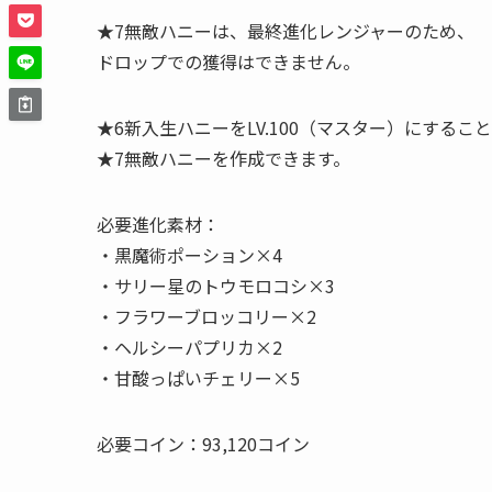
★7無敵ハニーは、最終進化レンジャーのため、
ドロップでの獲得はできません。
★6新入生ハニーをLV.100（マスター）にするこ
★7無敵ハニーを作成できます。
必要進化素材：
・黒魔術ポーション×4
・サリー星のトウモロコシ×3
・フラワーブロッコリー×2
・ヘルシーパプリカ×2
・甘酸っぱいチェリー×5
必要コイン：93,120コイン