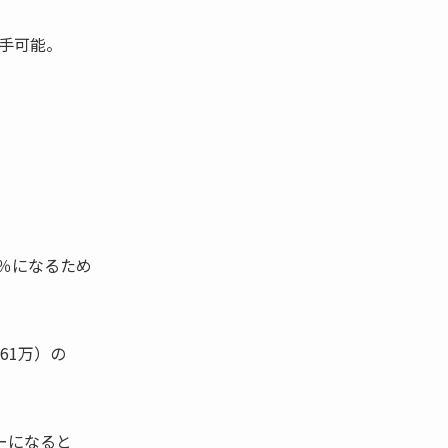
手可能。
0％になるため
61万）の
ーになると