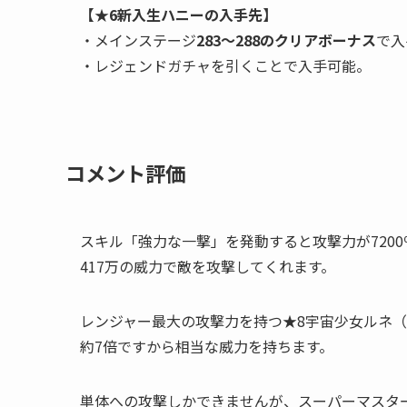
【★6新入生ハニーの入手先】
・メインステージ
283～288のクリアボーナス
で入
・レジェンドガチャを引くことで入手可能。
コメント評価
スキル「強力な一撃」を発動すると攻撃力が720
417万の威力で敵を攻撃してくれます。
レンジャー最大の攻撃力を持つ★8宇宙少女ルネ（
約7倍ですから相当な威力を持ちます。
単体への攻撃しかできませんが、スーパーマスタ