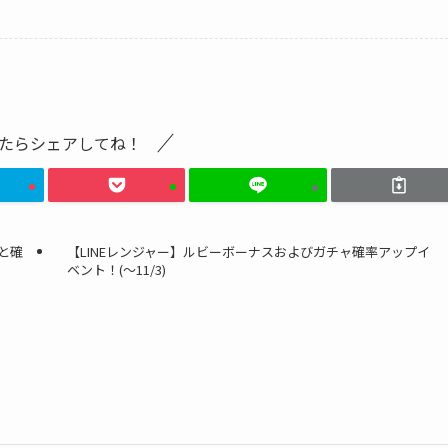
たらシェアしてね！
果と確
【LINEレンジャー】ルビーボーナスおよびガチャ確率アップイ
ベント！(～11/3)