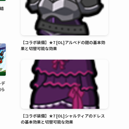
で嬉
【コラボ装備】★7 [OL]アルベドの鎧の基本効
果と切替可能な効果
トデ
知ら
【コラボ装備】★7 [OL]シャルティアのドレス
の基本効果と切替可能な効果