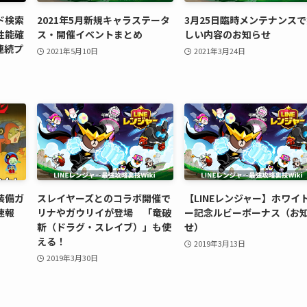
ド検索
2021年5月新規キャラステータ
3月25日臨時メンテナンス
性能確
ス・開催イベントまとめ
しい内容のお知らせ
連続プ
2021年5月10日
2021年3月24日
装備ガ
スレイヤーズとのコラボ開催で
【LINEレンジャー】ホワイ
速報
リナやガウリイが登場 「竜破
ー記念ルビーボーナス（お
斬（ドラグ・スレイブ）」も使
せ）
える！
2019年3月13日
2019年3月30日