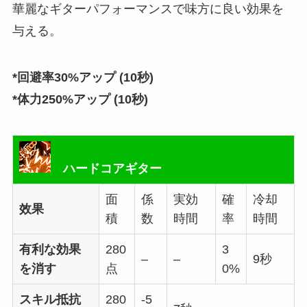
華麗なギターパフォーマンスで味方に良い効果を
与える。
*回避率30%アップ (10秒)
*体力250%アップ (10秒)
ハードコアギター
面
係
実効
確
冷却
效果
積
数
時間
率
時間
有利な効果
280
3
–
–
9秒
を消す
点
0%
スキル抵抗
280
-5