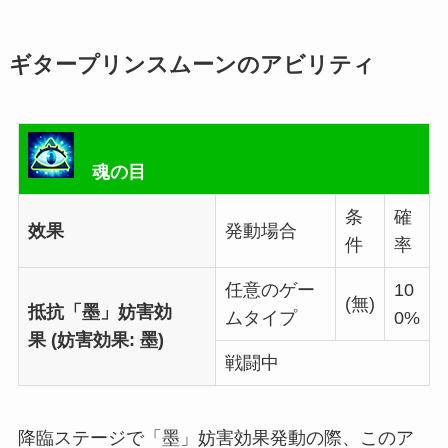
ギタープリンスムーンのアビリティ
魂の目
条
確
效果
発動場合
件
率
任意のゲー
10
(無)
抵抗「墨」妨害効
ムタイプ
0%
果 (妨害効果: 墨)
戦闘中
降臨ステージで「墨」妨害効果発動の際、このア