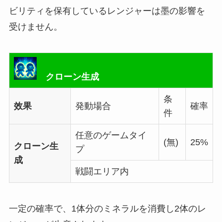
ビリティを保有しているレンジャーは墨の影響を
受けません。
クローン生成
条
效果
発動場合
確率
件
任意のゲームタイ
(無)
25%
クローン生
プ
成
戦闘エリア内
一定の確率で、1体分のミネラルを消費し2体のレ