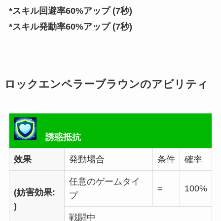
*スキル回避率60%アップ (7秒)
*スキル発動率60%アップ (7秒)
ロックエンペラーブラウンのアビリティ
誘惑抵抗
效果
発動場合
条件
確率
任意のゲームタイ
=
100%
(妨害効果:
プ
)
戦闘中