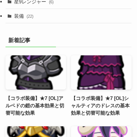
星9レンジャー
(6)
装備
(22)
新着記事
【コラボ装備】★7 [OL]ア
【コラボ装備】★7 [OL]シ
ルベドの鎧の基本効果と切
ャルティアのドレスの基本
替可能な効果
効果と切替可能な効果