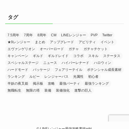
タグ
7.5周年
7周年
8周年
CM
LINEレンジャー
PVP
Twitter
★9レンジャー
まとめ
アップグレード
アビリティ
イベント
エヴァンゲリオン
オーバーロード
ガチャ
ガチャチケット
キャンペーン
ギルド
ギルドレイド
コラボ
スキル
ステータス
スペシャルステージ
ニュース
ハイパーレナード
ハロウィン
ハードモード
パッケージ
フェアリーテイル
ポテンシャル成長素材
ランキング
ルビー
レンジャーパス
光属性
初心者
半妖の夜叉姫
掲示板
攻略
最強パーティ
最強ランキング
無職転生
無限の塔
装備
装備強化
進撃の巨人
©
LINEレンジャー最強攻略裏技wiki.