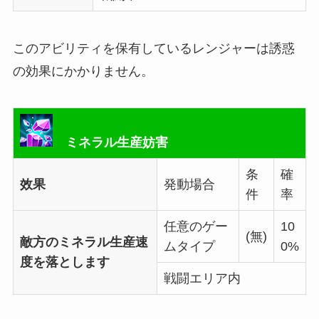
このアビリティを保有しているレンジャーは誘惑
の効果にかかりません。
ミネラル生産妨害
条
確
效果
発動場合
件
率
任意のゲー
10
(無)
敵方のミネラル生産速
ムタイプ
0%
度を落とします
戦闘エリア内