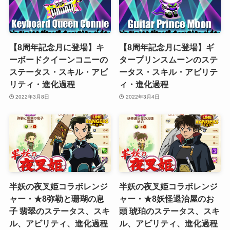
【8周年記念月に登場】キ
【8周年記念月に登場】ギ
ーボードクイーンコニーの
タープリンスムーンのステ
ステータス・スキル・アビ
ータス・スキル・アビリテ
リティ・進化過程
ィ・進化過程
2022年3月8日
2022年3月4日
半妖の夜叉姫コラボレンジ
半妖の夜叉姫コラボレンジ
ャー・★8弥勒と珊瑚の息
ャー・★8妖怪退治屋のお
子 翡翠のステータス、スキ
頭 琥珀のステータス、スキ
ル、アビリティ、進化過程
ル、アビリティ、進化過程