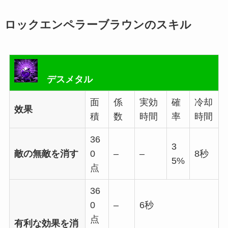
ロックエンペラーブラウンのスキル
デスメタル
面
係
実効
確
冷却
效果
積
数
時間
率
時間
36
3
敵の無敵を消す
0
–
–
8秒
5%
点
36
0
–
6秒
点
有利な効果を消