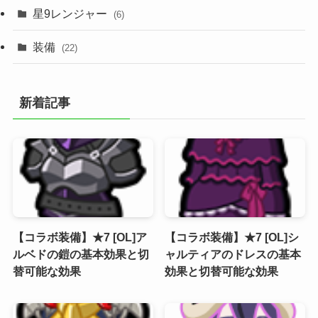
星9レンジャー
(6)
装備
(22)
新着記事
【コラボ装備】★7 [OL]ア
【コラボ装備】★7 [OL]シ
ルベドの鎧の基本効果と切
ャルティアのドレスの基本
替可能な効果
効果と切替可能な効果