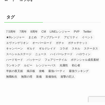
タグ
7.5周年
7周年
8周年
CM
LINEレンジャー
PVP
Twitter
★9レンジャー
まとめ
アップグレード
アビリティ
イベント
エヴァンゲリオン
オーバーロード
ガチャ
ガチャチケット
キャンペーン
ギルド
ギルドレイド
コラボ
スキル
ステータス
スペシャルステージ
ニュース
ハイパーレナード
ハロウィン
ハードモード
パッケージ
フェアリーテイル
ポテンシャル成長素材
ランキング
ルビー
レンジャーパス
光属性
初心者
半妖の夜叉姫
掲示板
攻略
最強パーティ
最強ランキング
無職転生
無限の塔
装備
装備強化
進撃の巨人